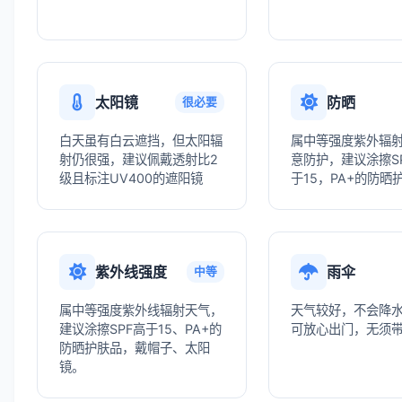
太阳镜
防晒
很必要
白天虽有白云遮挡，但太阳辐
属中等强度紫外辐
射仍很强，建议佩戴透射比2
意防护，建议涂擦S
级且标注UV400的遮阳镜
于15，PA+的防晒
紫外线强度
雨伞
中等
属中等强度紫外线辐射天气，
天气较好，不会降
建议涂擦SPF高于15、PA+的
可放心出门，无须
防晒护肤品，戴帽子、太阳
镜。