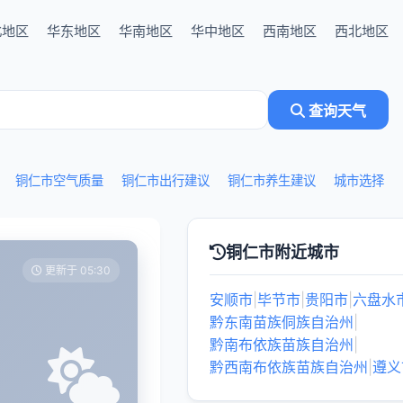
北地区
华东地区
华南地区
华中地区
西南地区
西北地区
查询天气
铜仁市空气质量
铜仁市出行建议
铜仁市养生建议
城市选择
铜仁市附近城市
更新于 05:30
安顺市
|
毕节市
|
贵阳市
|
六盘水
黔东南苗族侗族自治州
|
黔南布依族苗族自治州
|
黔西南布依族苗族自治州
|
遵义