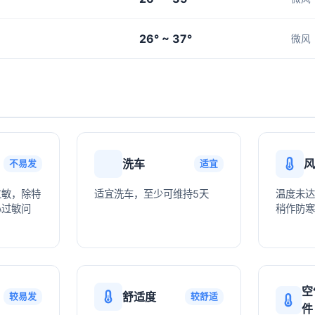
26° ~ 37°
微风
洗车
风
不易发
适宜
过敏，除特
适宜洗车，至少可维持5天
温度未达
心过敏问
稍作防寒
空
舒适度
较易发
较舒适
件