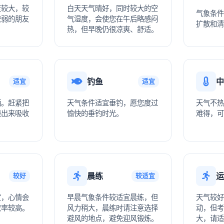
度较大，较
白天天气晴好，同时较大的空
气象条件
较弱的朋友
气湿度，会使您在午后略感闷
扩散和清
热，但早晚仍很凉爽、舒适。
钓鱼
中
适宜
适宜
晒。赶紧把
天气条件适宜垂钓，愿您度过
天气不热
搬出来吸收
愉快的垂钓时光。
难得，可
！
晨练
运
较好
较适宜
宜，心情会
早晨气象条件较适宜晨练，但
天气较好
效率较高。
风力稍大，晨练时请注意选择
动，但考
避风的地点，避免迎风锻炼。
大，请适