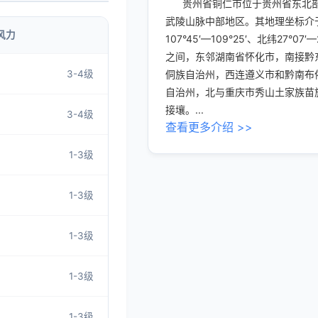
贵州省铜仁市位于贵州省东北
武陵山脉中部地区。其地理坐标介
风力
107°45′—109°25′、北纬27°07′—
之间，东邻湖南省怀化市，南接黔
3-4级
侗族自治州，西连遵义市和黔南布
自治州，北与重庆市秀山土家族苗
接壤。...
3-4级
查看更多介绍 >>
1-3级
1-3级
1-3级
1-3级
1-3级