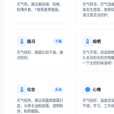
天气热，建议着短裙、短裤、
天气转凉，空气湿
短薄外套、T恤等夏季服装。
易发生感冒，体质
请注意适当防护。
路况
晾晒
干燥
天气较好，路面比较干燥，路
天气不错，适宜晾
况较好。
久未见阳光的衣物
一下太阳的味道吧
化妆
心情
去油
天气较热，建议用露质面霜打
天气较好，温度适
底，水质无油粉底霜，透明粉
不错，学习、工作
饼，粉质胭脂。