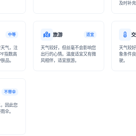
及时补充
旅游
交
中等
适宜
射天气，注
天气较好，但丝毫不会影响您
天气较好
PF指数高
出行的心情。温度适宜又有微
象条件良
护肤品。
风相伴，适宜旅游。
驶。
不带伞
水，因此您
带雨伞。