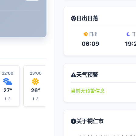
日出日落
日出
日
06:09
19:
22:00
23:00
00:00
07:00
01:00
天气预警
27°
26°
26°
24°
25°
当前无预警信息
1-3
1-3
1-3
1-3
1-3
关于铜仁市