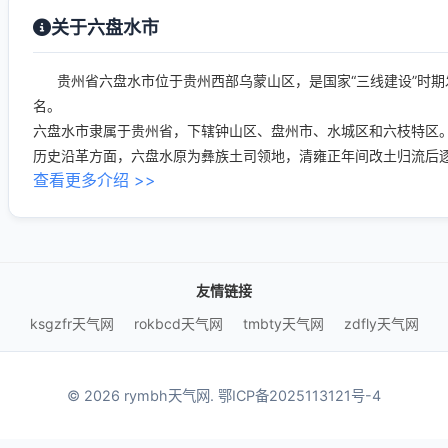
关于六盘水市
贵州省六盘水市位于贵州西部乌蒙山区，是国家“三线建设”时期
名。
六盘水市隶属于贵州省，下辖钟山区、盘州市、水城区和六枝特区。全
历史沿革方面，六盘水原为彝族土司领地，清雍正年间改土归流后逐
查看更多介绍 >>
友情链接
ksgzfr天气网
rokbcd天气网
tmbty天气网
zdfly天气网
© 2026 rymbh天气网.
鄂ICP备2025113121号-4