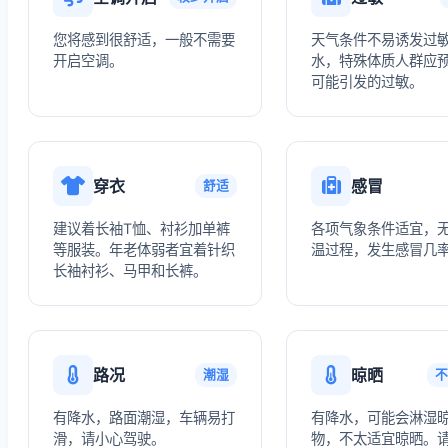
您将感到很舒适，一般不需要
天气条件不易诱发过
开启空调。
水，特殊体质人群应
可能引发的过敏。
穿衣
感冒
舒适
建议着长袖T恤、衬衫加单裤
各项气象条件适宜，
等服装。年老体弱者宜着针织
温过程，发生感冒几
长袖衬衫、马甲和长裤。
路况
晾晒
潮湿
不
有降水，路面潮湿，车辆易打
有降水，可能会淋湿
滑，请小心驾驶。
物，不太适宜晾晒。