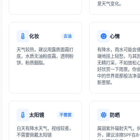
意天气变化。
化妆
心情
去油
天气较热，建议用露质面霜打
有降水，雨水可能会
底，水质无油粉底霜，透明粉
端地挂上轻愁，与其
饼，粉质胭脂。
无精打采，不如放松
好欣赏一下雨景。你
中的世界是那般洁净
新葱郁。
太阳镜
防晒
不需要
白天有降水天气，视线较差，
属弱紫外辐射天气，
不需要佩戴太阳镜
外，建议涂擦SPF在8