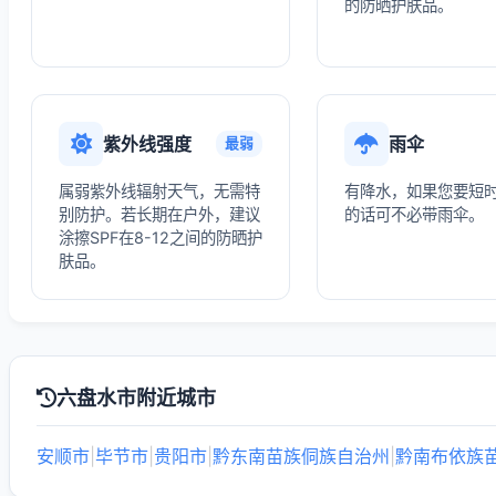
的防晒护肤品。
紫外线强度
雨伞
最弱
属弱紫外线辐射天气，无需特
有降水，如果您要短
别防护。若长期在户外，建议
的话可不必带雨伞。
涂擦SPF在8-12之间的防晒护
肤品。
六盘水市附近城市
安顺市
|
毕节市
|
贵阳市
|
黔东南苗族侗族自治州
|
黔南布依族