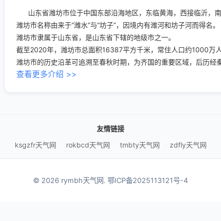
山东省潍坊市位于中国东部沿海地区，东临黄海，西接临沂，南
潍坊市名称由来于“潍水”与“坊子”，因境内有潍河和坊子河而得名。
潍坊市隶属于山东省，是山东省下辖的地级市之一。
截至2020年，潍坊市总面积16387平方千米，常住人口约1000万
潍坊市的历史沿革可追溯至春秋时期，为齐国的重要区域，后历经
查看更多介绍 >>
友情链接
ksgzfr天气网
rokbcd天气网
tmbty天气网
zdfly天气网
© 2026 rymbh天气网.
鄂ICP备2025113121号-4