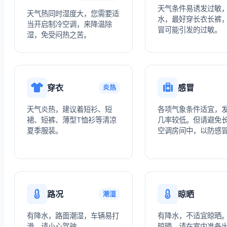
天气条件易诱发过敏
天气热同时湿度大，您需要适
水，最好穿长衣长裤
当开启制冷空调，来降温除
冒可能引发的过敏。
湿，免受闷热之苦。
穿衣
感冒
炎热
天气炎热，建议着短衫、短
各项气象条件适宜，
裙、短裤、薄型T恤衫等清凉
几率较低。但请避免
夏季服装。
空调房间中，以防感
路况
晾晒
潮湿
有降水，路面潮湿，车辆易打
有降水，不适宜晾晒
滑，请小心驾驶。
晾晒，请在室内准备