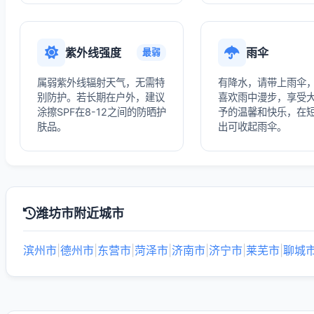
紫外线强度
雨伞
最弱
属弱紫外线辐射天气，无需特
有降水，请带上雨伞
别防护。若长期在户外，建议
喜欢雨中漫步，享受
涂擦SPF在8-12之间的防晒护
予的温馨和快乐，在
肤品。
出可收起雨伞。
潍坊市附近城市
滨州市
|
德州市
|
东营市
|
菏泽市
|
济南市
|
济宁市
|
莱芜市
|
聊城