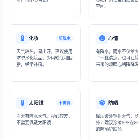
空间。
化妆
心情
防脱水
天气较热，易出汗，建议使用
有降水，雨水不仅给
防脱水化妆品，少用粉底和胭
了一丝清凉，也可让
脂，经常补粉。
带来的烦躁心绪降降
太阳镜
防晒
不需要
白天有降水天气，视线较差，
属弱紫外辐射天气，
不需要佩戴太阳镜
外，建议涂擦SPF在8
的防晒护肤品。