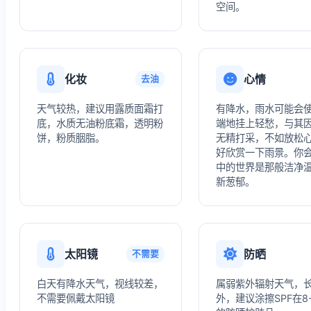
空间。
化妆
心情
去油
天气较热，建议用露质面霜打
有降水，雨水可能会
底，水质无油粉底霜，透明粉
端地挂上轻愁，与其
饼，粉质胭脂。
无精打采，不如放松
好欣赏一下雨景。你
中的世界是那般洁净
新葱郁。
太阳镜
防晒
不需要
白天有降水天气，视线较差，
属弱紫外辐射天气，
不需要佩戴太阳镜
外，建议涂擦SPF在8