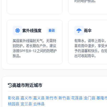
的防晒护肤品。
紫外线强度
雨伞
最弱
属弱紫外线辐射天气，无需特
有降水，请带上雨伞
别防护。若长期在户外，建议
喜欢雨中漫步，享受
涂擦SPF在8-12之间的防晒护
予的温馨和快乐，在
肤品。
出可收起雨伞。
高雄市附近城市
彰化县
|
嘉义市
|
嘉义县
|
新竹市
|
新竹县
|
花莲县
|
金门县
|
基隆
桃园县
|
宜兰县
|
云林县